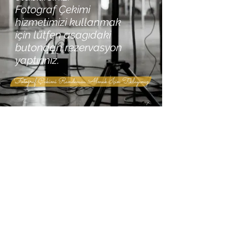
Fotograf Çekimi
hizmetimizi kullanmak
için lütfen asagıdaki
butondan rezervasyon
yaptırınız.
Fotoğraf Çekimi Randevusu Almak İçin Tıklayınız
Email:
info@zenpetotel.net
Telefon:
0212 662 30 62
EN ÜSTE GERİ
DÖN