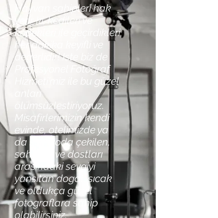
Hayvan sahipleri hak
verir ki, kedileri ve
köpekleri ile geçirdikleri
her dakika keyifli ve
degerlidir! Iste biz de
Profesyonel Fotoğraf
Hizmeti’miz ile bu güzel
anları
ölümsüzlestiriyoruz.
Misafirlerimizin kendi
evinde, otelimizde ya
da stüdyoda çekilen,
sahipleri ve dostları
arasındaki sevgiyi
yansıtan dogal, sıcak
ve oldukça güzel
fotograflara sahip
olabilirsiniz.